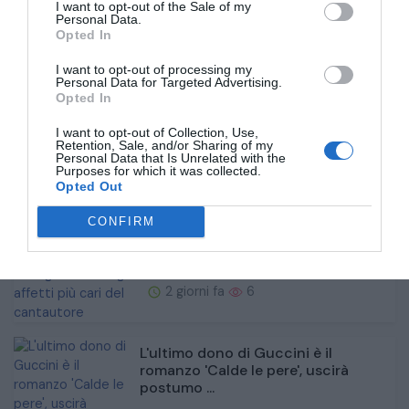
I want to opt-out of the Sale of my
Personal Data.
Opted In
I want to opt-out of processing my
Con il sax immerso nelle acque del
Personal Data for Targeted Advertising.
Po, l'esibizione jazz da brivido di...
Opted In
I want to opt-out of Collection, Use,
2 giorni fa
6
Retention, Sale, and/or Sharing of my
Personal Data that Is Unrelated with the
Purposes for which it was collected.
Opted Out
La vita privata di Francesco
Guccini, dalla seconda moglie
CONFIRM
Raffaella a...
2 giorni fa
6
L'ultimo dono di Guccini è il
romanzo 'Calde le pere', uscirà
postumo ...