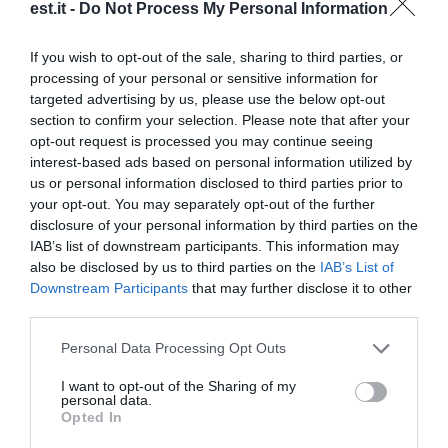
est.it -
Do Not Process My Personal Information
1 giorno fa
7
If you wish to opt-out of the sale, sharing to third parties, or
processing of your personal or sensitive information for
Il sindaco di Pistoia ricorda
targeted advertising by us, please use the below opt-out
Guccini: "Un legame speciale con la
section to confirm your selection. Please note that after your
citt...
opt-out request is processed you may continue seeing
interest-based ads based on personal information utilized by
us or personal information disclosed to third parties prior to
1 giorno fa
6
your opt-out. You may separately opt-out of the further
disclosure of your personal information by third parties on the
IAB’s list of downstream participants. This information may
also be disclosed by us to third parties on the
IAB’s List of
Downstream Participants
that may further disclose it to other
third parties.
Personal Data Processing Opt Outs
I want to opt-out of the Sharing of my
personal data.
Opted In