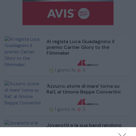
Al regista Luca Guadagnino il
premio Cartier Glory to the
Filmmaker
1 giorno fa
3
'Azzurro..storie di mare' torna su
Rai1, al timone Beppe Convertini
1 giorno fa
3
Jovanotti e la sua band rendono
omaggio al 'Maestrone' Guccini