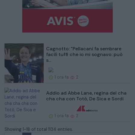
Cagnotto: "Pellacani fa sembrare
facili tuffi che io mi sognavo: può
s...
1 ora fa
2
Addio ad Abbe Lane, regina del cha
cha cha con Totò, De Sica e Sordi
1 ora fa
2
Showing 1-18 of total 1134 entries.