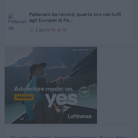
Pellacani da record, quarto oro nei tuffi
agli Europei di Pa...
2 giorni fa
10
Chi siamo
·
Contatti
·
Termini & Condizioni
·
Privacy Policy