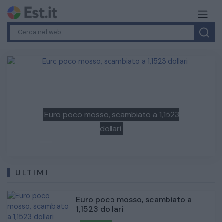
Previous
Next
Luna, in un video l'impatto del detrito di
SpaceX
ULTIMI
Euro poco mosso, scambiato a
1,1523 dollari