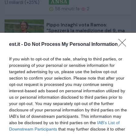
58 minuti fa
2
Pippo Inzaghi vota Ramos:
"Spezzerà la maledizione del 9, ma
l'Inter è...
est.it -
Do Not Process My Personal Information
1 ora fa
2
If you wish to opt-out of the sale, sharing to third parties, or
processing of your personal or sensitive information for
LIVE Europei di nuoto: dalle 9 la 3
targeted advertising by us, please use the below opt-out
km knockout sprint con Taddeucci
section to confirm your selection. Please note that after your
e...
opt-out request is processed you may continue seeing
interest-based ads based on personal information utilized by
us or personal information disclosed to third parties prior to
1 ora fa
2
your opt-out. You may separately opt-out of the further
disclosure of your personal information by third parties on the
IAB’s list of downstream participants. This information may
also be disclosed by us to third parties on the
IAB’s List of
Downstream Participants
that may further disclose it to other
third parties.